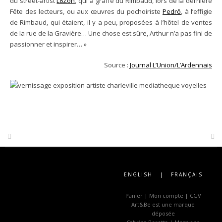
du street-artist
L8Zon
, qui a graffé du Rimbaud, lors de la dernière
Fête des lecteurs, ou aux œuvres du pochoiriste
Pedrô
, à l’effigie
de Rimbaud, qui étaient, il y a peu, proposées à l’hôtel de ventes
de la rue de la Gravière… Une chose est sûre, Arthur n’a pas fini de
passionner et inspirer… »
Source :
Journal L’Union/L’Ardennais
Post
navigation
ENGLISH
|
FRANÇAIS
Panier
|
Mon compte
|
CGV
Art&Be
est une marque
déposée