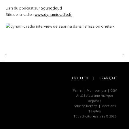
Lien du podcast sur
Soundcloud
Site de la radio :
www.dynamicradio.fr
Post
navigation
ENGLISH
|
FRANÇAIS
Panier
|
Mon compte
|
CGV
Art&Be
est une marque
déposée
Sabrina Beretta |
Mentions
Légales
Tous droits réservés © 2026