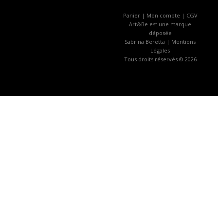
Panier
|
Mon compte
|
CGV
Art&Be
est une marque
déposée
Sabrina Beretta |
Mentions
Légales
Tous droits réservés © 2026