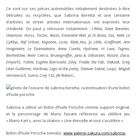
Ce sont sur ses pièces automobiles initialement destinées à être
détruites ou recyclées, que Sabrina Beretta et une centaine
d’artistes et street artistes internationaux ont exprimés leur
créativité. On peut y retrouver notamment :
L’Atlas, Dave Baranes,
Onemizer, Horss, Toctoc, Rasto, Ensemble Réel, Jo Di Bona, Sax, Kekli, Le
CyKlop, Raf Urban, Kogaone, Licea, Matt_tieu, Jo Little, Graffmatt, Ami
Imaginaire, Le Diamantaire, Anna Conda, Hydrane, In Love, Tegmo,
BerthetOne, Remi Cierco, Brunograffer, Jana & Sebastien, Nosbé, Daco,
Emyart’s, Yoldie, Eugène Barricade, Zdey, Freaks the Fab, Oakoak, Greg
Léon Guillemin, Haribow, Lego to the party, Steeven Salvat, Louyz, Magali
Vermeersch, Sunra, Crey 132, JM Robert…
Sabrina a utilisé un bidon d’huile Porsche comme support original,
et le personnage de Mario faisant référence au célèbre jeu
« Mario Kart », avec la citation « Une étincelle et tout s’accélère ».
Bidon d’huile Porsche (vendu) :
www.galerie-sakura.com/sabrina-